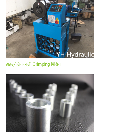
हाइड्रोलिक नली Crimping मिसिन