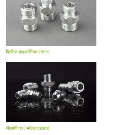
ब्रिटिश हाइड्रोलिक एडेप्टर
बीएसपी नर / महिला एडाप्टर