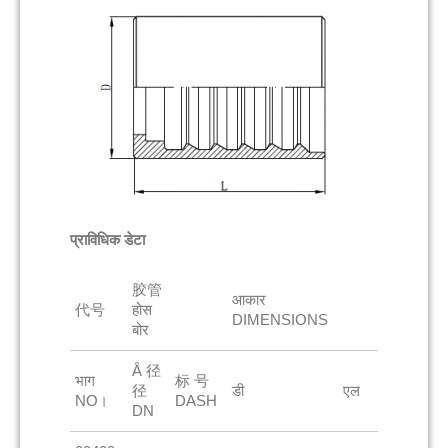
प्राविधिक डेटा
胶管
आकार
代号
होस
DIMENSIONS
बोर
Å 径
भाग
标 号
径
डी
एल
NO।
DASH
DN