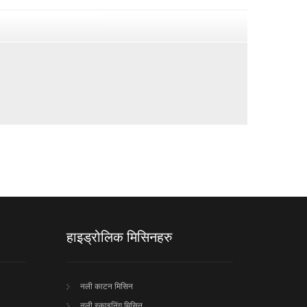
हाइड्रोलिक मिसिनहरु
नली काटन मिसिन
नली स्काइनिंग मिसिन