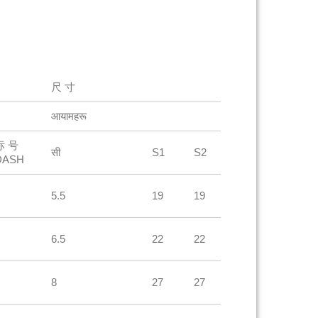
尺 寸
आयामहरू
标 号
सी
S1
S2
DASH
5.5
19
19
6.5
22
22
8
27
27