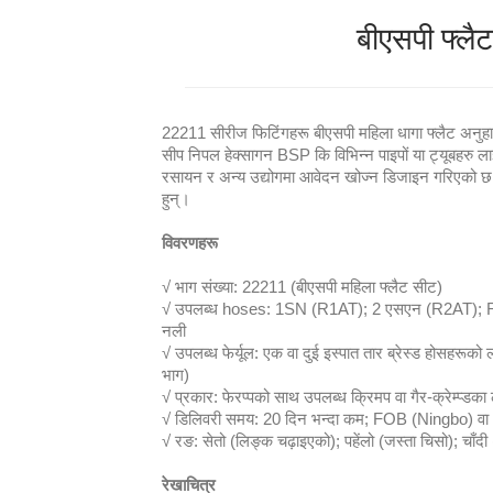
बीएसपी फ्लै
22211 सीरीज फिटिंगहरू बीएसपी महिला धागा फ्लैट अनुहारम
सीप निपल हेक्सागन BSP कि विभिन्न पाइपों या ट्यूबहरु लाई
रसायन र अन्य उद्योगमा आवेदन खोज्न डिजाइन गरिएको छ।
हुन्।
विवरणहरू
√ भाग संख्या: 22211 (बीएसपी महिला फ्लैट सीट)
√ उपलब्ध hoses: 1SN (R1AT); 2 एसएन (R2AT); R1
नली
√ उपलब्ध फेर्यूल: एक वा दुई इस्पात तार ब्रेस्ड होसहरू
भाग)
√ प्रकार: फेरप्पको साथ उपलब्ध क्रिमप वा गैर-क्रेम्प्डका
√ डिलिवरी समय: 20 दिन भन्दा कम; FOB (Ningbo) वा CI
√ रङ: सेतो (लिङ्क चढ़ाइएको); पहेंलो (जस्ता चिसो); चाँदी
रेखाचित्र