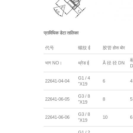
प्राविधिक डेटा तालिका
代号
螺纹 ई
胶管 होस बोर
भाग NO।
थ्रेड ई
Å 径 径 DN
G1 / 4
22641-04-04
6
4
"X19
G3 / 8
22641-06-05
8
5
"X19
G3 / 8
22641-06-06
10
6
"X19
G1 / 2