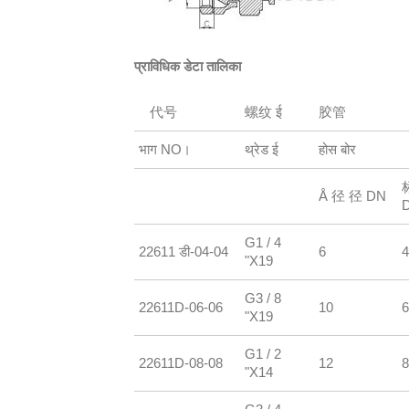
प्राविधिक डेटा तालिका
代号
螺纹 ई
胶管
भाग NO।
थ्रेड ई
होस बोर
Å 径 径 DN
G1 / 4
22611 डी-04-04
6
4
"X19
G3 / 8
22611D-06-06
10
6
"X19
G1 / 2
22611D-08-08
12
8
"X14