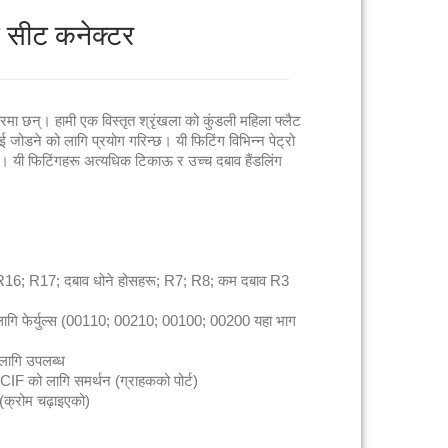
ट सीट कनेक्टर
ा छन्। हामी एक विस्तृत श्रृंखला को कुंडली महिला फ्लैट
 जोडने को लागि प्रयोग गरिन्छ। यी फिटिंग विभिन्न पेट्रो
 यी फिटिंगहरू अत्यधिक टिकाऊ र उच्च दबाव हैंडलिंग
6; R17; दबाव धोने होसहरू; R7; R8; कम दबाव R3
को लागि फेर्युल्स (00110; 00210; 00100; 00200 यहा भाग
 लागि उपलब्ध
F को लागि समर्थन (ग्राहकको पोर्ट)
 (क्रोम चढ़ाइएको)