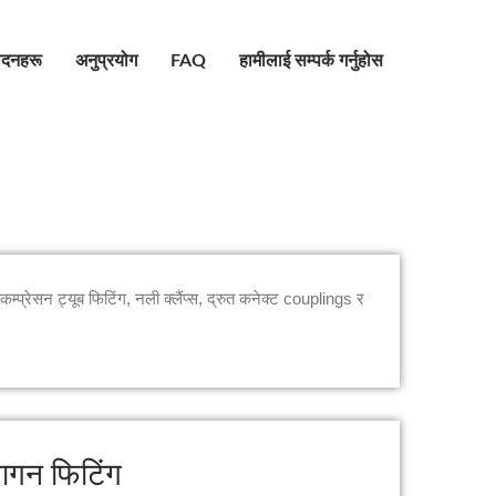
पादनहरू
अनुप्रयोग
FAQ
हामीलाई सम्पर्क गर्नुहोस
म्प्रेसन ट्यूब फिटिंग, नली क्लैंप्स, द्रुत कनेक्ट couplings र
ागन फिटिंग